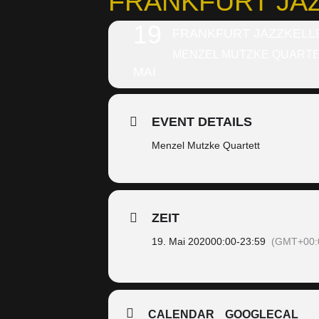
FRANKFURT JA
19
FRANKFURT JAZZKELL
MENZEL MUTZKE QUART
MAI
EVENT DETAILS
Menzel Mutzke Quartett
ZEIT
19. Mai 2020
00:00
-
23:59
(GMT+00:
CALENDAR
GOOGLECAL