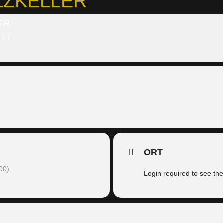
ZZKELLER
ER
ETT
ORT
00)
Login required to see th